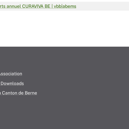
rts annuel CURAVIVA BE | vbb|abems
ssociation
& Downloads
 Canton de Berne