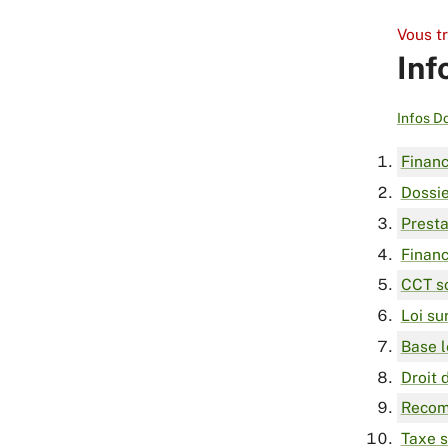
Vous t
Inf
Infos D
Finan
Dossie
Prest
Finan
CCT so
Loi su
Base l
Droit 
Recomm
Taxe s