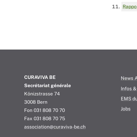
Rappo
CURAVIVA BE
News A
Secrétariat générale
Infos 
Könizstrasse 74
EMS du
3008 Bern
Jobs
Fon 031 808 70 70
Fax 031 808 70 75
association@curaviva-be.ch