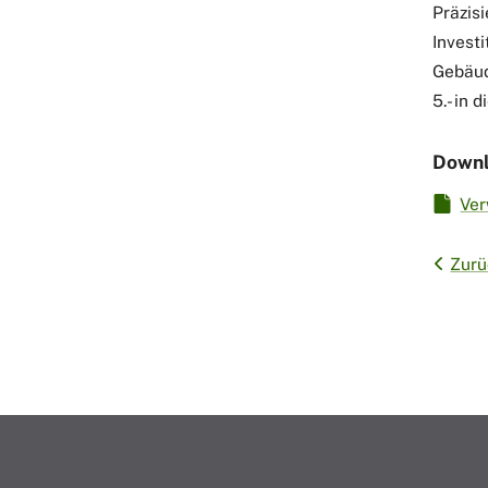
Präzisi
Invest
Gebäud
5.- in 
Downl
Ver
Zurü