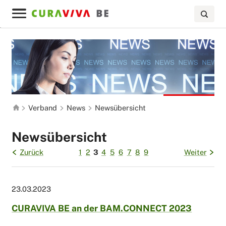
Verband
News
Newsübersicht
Newsübersicht
Zurück
1
2
3
4
5
6
7
8
9
Weiter
23.03.2023
CURAVIVA BE an der BAM.CONNECT 2023