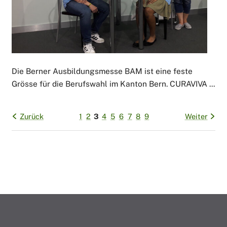
Die Berner Ausbildungsmesse BAM ist eine feste
Grösse für die Berufswahl im Kanton Bern. CURAVIVA ...
Zurück
1
2
3
4
5
6
7
8
9
Weiter