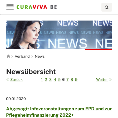
Verband
News
Newsübersicht
Zurück
1
2
3
4
5
6
7
8
9
Weiter
09.01.2020
Abgesagt: Infoveranstaltungen zum EPD und zur
Pflegeheimfinanzierung 2022+