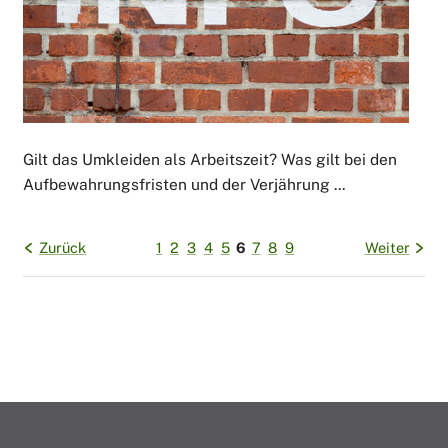
Gilt das Umkleiden als Arbeitszeit? Was gilt bei den
Aufbewahrungsfristen und der Verjährung ...
Zurück
1
2
3
4
5
6
7
8
9
Weiter